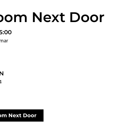
oom Next Door
5:00
lmar
r
N
4
om Next Door