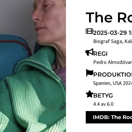
The R
2025-03-29 1
Biograf Saga
, Ka
REGI
Pedro Almodóva
PRODUKTIO
Spanien, USA 202
BETYG
4.4 av 6.0
IMDB: The Ro