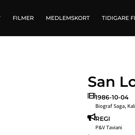
T
FILMER
MEDLEMSKORT
TIDIGARE F
San L
1986-10-04
Biograf Saga
, Ka
REGI
P&V Taviani