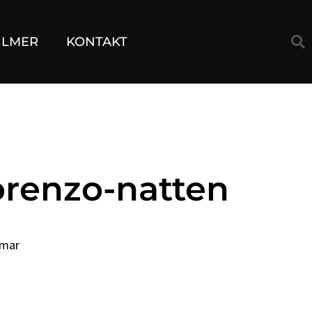
ILMER
KONTAKT
orenzo-natten
lmar