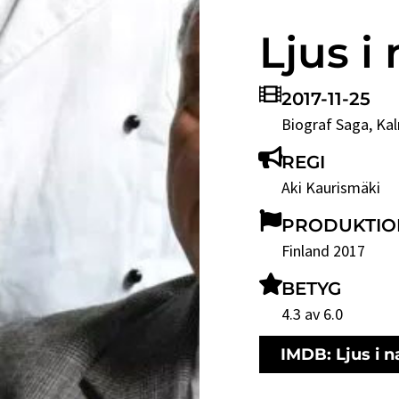
Ljus i
2017-11-25
Biograf Saga
, Ka
REGI
Aki Kaurismäki
PRODUKTIO
Finland 2017
BETYG
4.3 av 6.0
IMDB: Ljus i n