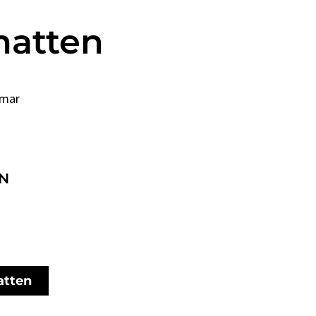
 natten
lmar
N
atten