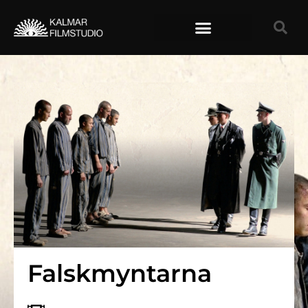
TIDIGARE FILMER
Falskmyntarna