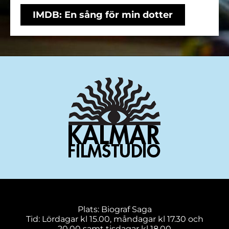
IMDB: En sång för min dotter
Plats: Biograf Saga
Tid: Lördagar kl 15.00, måndagar kl 17.30 och
20.00 samt tisdagar kl 18.00