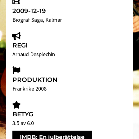
2009-12-19
Biograf Saga
, Kalmar
REGI
Arnaud Desplechin
PRODUKTION
Frankrike 2008
BETYG
3.5 av 6.0
IMDB: En julberättelse