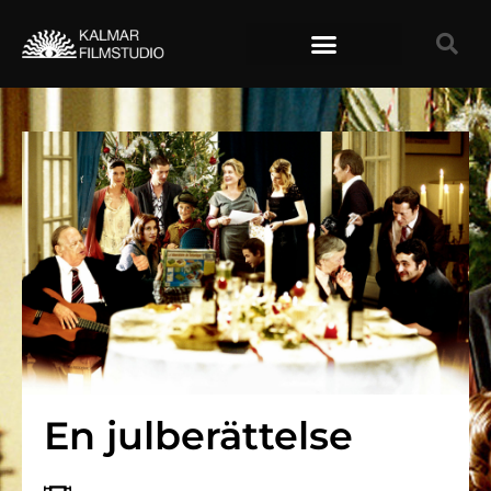
TIDIGARE FILMER
En julberättelse