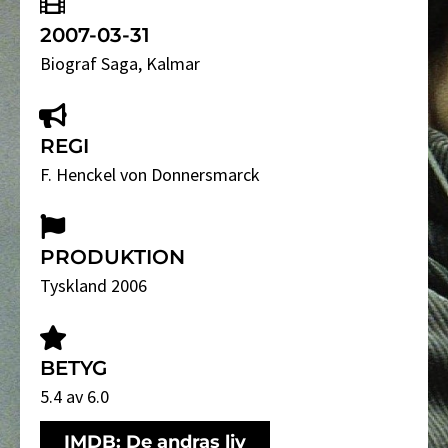
2007-03-31
Biograf Saga
, Kalmar
REGI
F. Henckel von Donnersmarck
PRODUKTION
Tyskland 2006
BETYG
5.4 av 6.0
IMDB: De andras liv