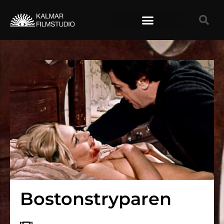
TIDIGARE FILMER
Bostonstryparen