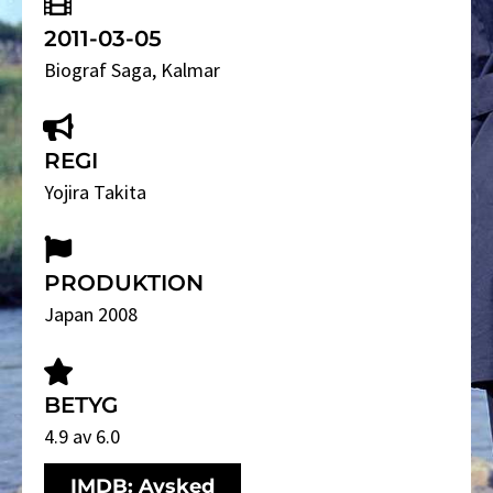
2011-03-05
Biograf Saga
, Kalmar
REGI
Yojira Takita
PRODUKTION
Japan 2008
BETYG
4.9 av 6.0
IMDB: Avsked