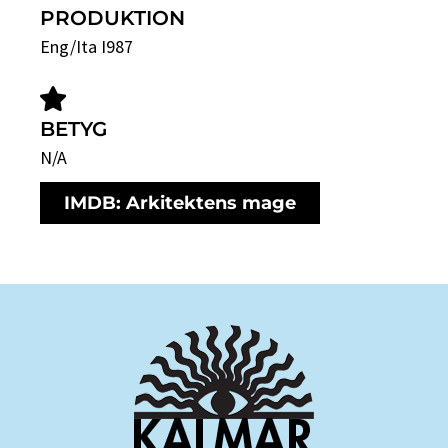
PRODUKTION
Eng/Ita I987
BETYG
N/A
IMDB: Arkitektens mage