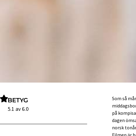
Som så mång
BETYG
middagsbord
5.1 av 6.0
på kompisa
dagen ömsar
norsk tonår
Filmen är b