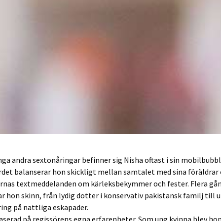
a andra sextonåringar befinner sig Nisha oftast i sin mobilbubbla
et balanserar hon skickligt mellan samtalet med sina föräldrar 
rnas textmeddelanden om kärleksbekymmer och fester. Flera gå
 hon skinn, från lydig dotter i konservativ pakistansk familj till 
ing på nattliga eskapader.
aserad på regissörens egna erfarenheter. Som ung kvinna blev hon 