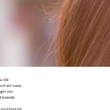
. Vid
och att svara
nger om
utlevande
bortförd till