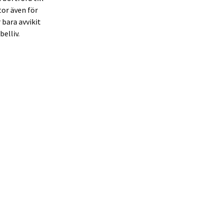
tor även för
 bara avvikit
elliv.