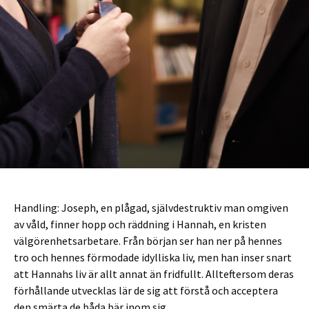
Handling: Joseph, en plågad, självdestruktiv man omgiven
av våld, finner hopp och räddning i Hannah, en kristen
välgörenhetsarbetare. Från början ser han ner på hennes
tro och hennes förmodade idylliska liv, men han inser snart
att Hannahs liv är allt annat än fridfullt. Allteftersom deras
förhållande utvecklas lär de sig att förstå och acceptera
den smärta de båda bär inom sig.