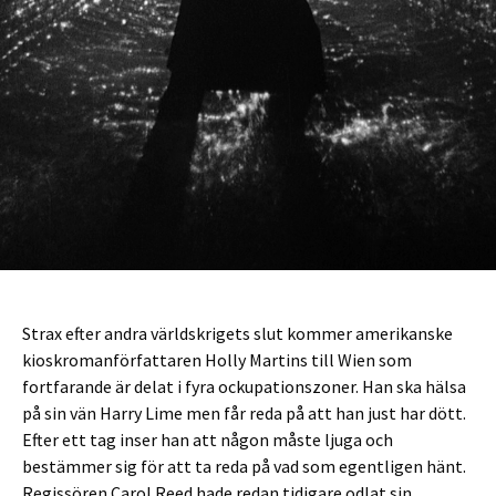
Strax efter andra världskrigets slut kommer amerikanske
kioskromanförfattaren Holly Martins till Wien som
fortfarande är delat i fyra ockupationszoner. Han ska hälsa
på sin vän Harry Lime men får reda på att han just har dött.
Efter ett tag inser han att någon måste ljuga och
bestämmer sig för att ta reda på vad som egentligen hänt.
Regissören Carol Reed hade redan tidigare odlat sin