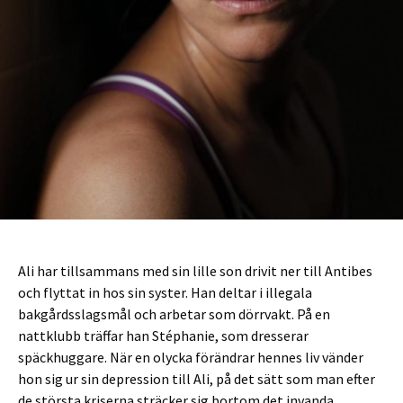
Ali har tillsammans med sin lille son drivit ner till Antibes
och flyttat in hos sin syster. Han deltar i illegala
bakgårdsslagsmål och arbetar som dörrvakt. På en
nattklubb träffar han Stéphanie, som dresserar
späckhuggare. När en olycka förändrar hennes liv vänder
hon sig ur sin depression till Ali, på det sätt som man efter
de största kriserna sträcker sig bortom det invanda.