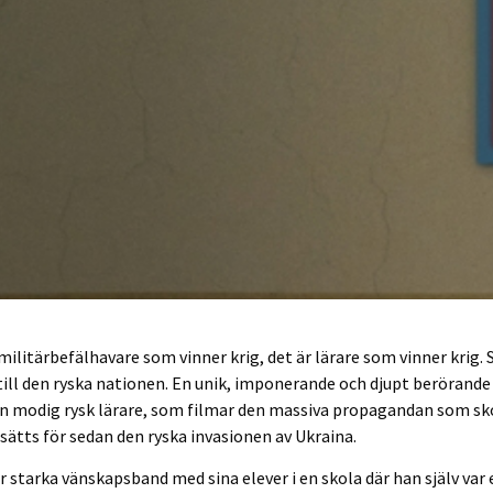
 militärbefälhavare som vinner krig, det är lärare som vinner krig. 
l till den ryska nationen. En unik, imponerande och djupt beröran
n modig rysk lärare, som filmar den massiva propagandan som sk
sätts för sedan den ryska invasionen av Ukraina.
r starka vänskapsband med sina elever i en skola där han själv var e