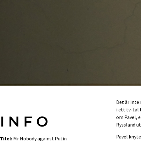
Det är inte
i ett tv-ta
INFO
om Pavel, e
Ryssland ut
Pavel knyte
Titel:
Mr Nobody against Putin