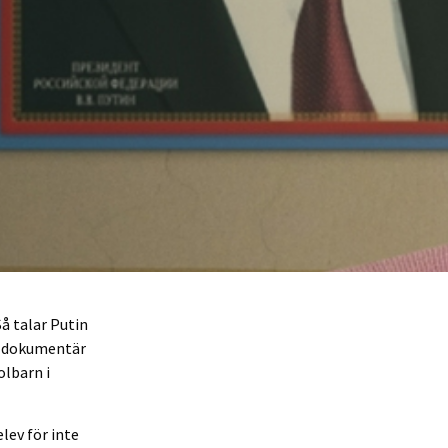
Så talar Putin
de dokumentär
olbarn i
lev för inte