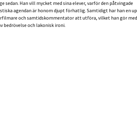
nge sedan. Han vill mycket med sina elever, varför den påtvingade
tiska agendan är honom djupt förhatlig. Samtidigt har han en u
filmare och samtidskommentator att utföra, vilket han gör med
v bedrövelse och lakonisk ironi.