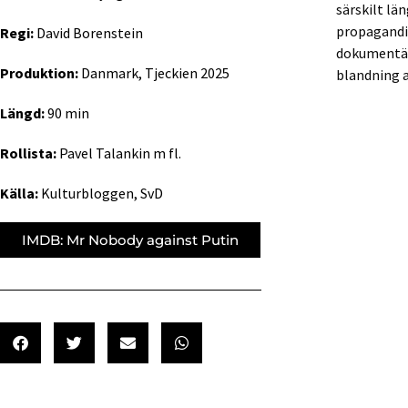
särskilt lä
propagandis
Regi:
David Borenstein
dokumentär
Produktion:
Danmark, Tjeckien 2025
blandning a
Längd:
90 min
Rollista:
Pavel Talankin m fl.
Källa:
Kulturbloggen, SvD
IMDB: Mr Nobody against Putin