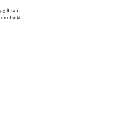
ppgift som
 en utsökt