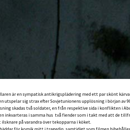
aren är en sympatisk antikrigsplädering med ett par skönt kärva
n utspelar sig strax efter Sovjetunionens upplösning i början av 9
sning skadas två soldater, en från respektive sida i konflikten i Ab
 inkvarteras i samma hus  två fiender som i takt med att de tillf
t ilsknare på varandra över tekopparna i köket.
äddar för komik mitt i tragedin, samtidigt som filmen bibehålle