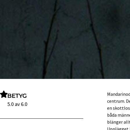
Mandarinodl
BETYG
centrum. De
5.0 av 6.0
en skottlos
båda männen
blänger all
Upplägget b