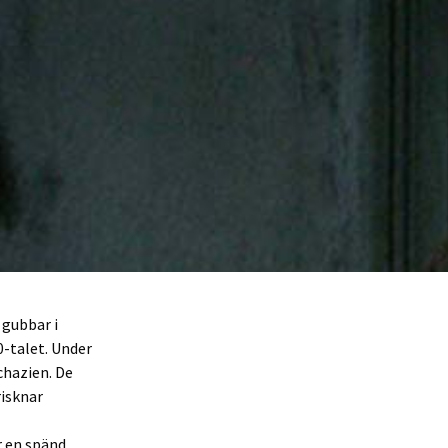
 gubbar i
0-talet. Under
chazien. De
risknar
r en spänd