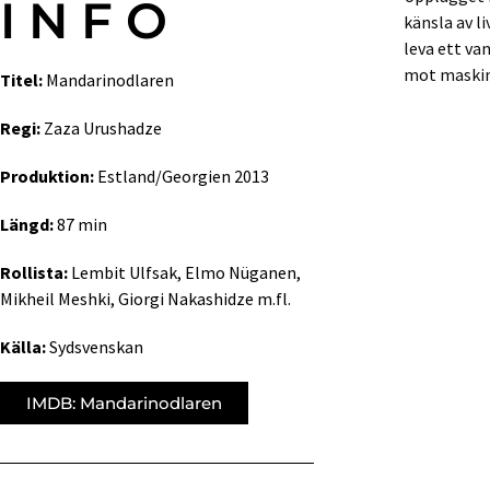
INFO
känsla av l
leva ett va
mot maskin
Titel:
Mandarinodlaren
Regi:
Zaza Urushadze
Produktion:
Estland/Georgien 2013
Längd:
87 min
Rollista:
Lembit Ulfsak, Elmo Nüganen,
Mikheil Meshki, Giorgi Nakashidze m.fl.
Källa:
Sydsvenskan
IMDB: Mandarinodlaren