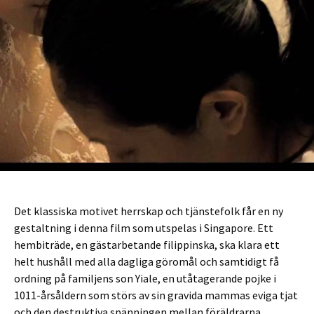
Det klassiska motivet herrskap och tjänstefolk får en ny
gestaltning i denna film som utspelas i Singapore. Ett
hembiträde, en gästarbetande filippinska, ska klara ett
helt hushåll med alla dagliga göromål och samtidigt få
ordning på familjens son Yiale, en utåtagerande pojke i
1011-årsåldern som störs av sin gravida mammas eviga tjat
och den destruktiva spänningen mellan föräldrarna.