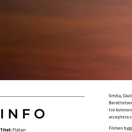
Smita, Giuli
Berättelser
INFO
tre kvinno
acceptera s
Filmen bygg
Titel:
Flätan