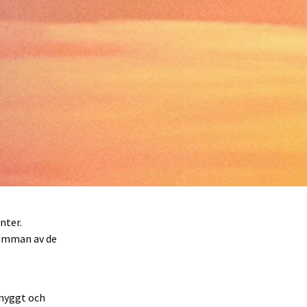
nter.
 samman av de
snyggt och